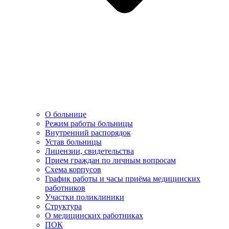
О больнице
Режим работы больницы
Внутренний распорядок
Устав больницы
Лицензии, свидетельства
Прием граждан по личным вопросам
Схема корпусов
График работы и часы приёма медицинских
работников
Участки поликлиники
Структура
О медицинских работниках
ПОК