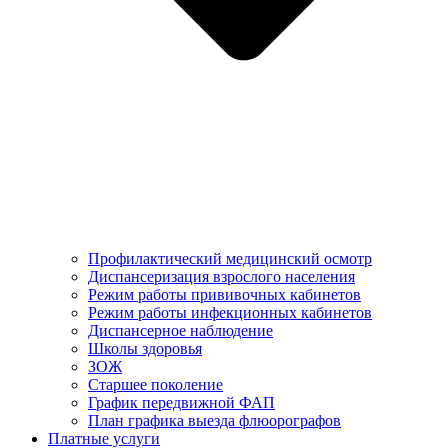
Профилактический медицинский осмотр
Диспансеризация взрослого населения
Режим работы прививочных кабинетов
Режим работы инфекционных кабинетов
Диспансерное наблюдение
Школы здоровья
ЗОЖ
Старшее поколение
График передвижной ФАП
План графика выезда флюорографов
Платные услуги