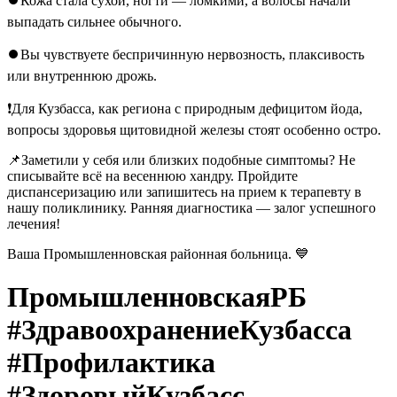
⏺Кожа стала сухой, ногти — ломкими, а волосы начали
выпадать сильнее обычного.
⏺Вы чувствуете беспричинную нервозность, плаксивость
или внутреннюю дрожь.
❗️Для Кузбасса, как региона с природным дефицитом йода,
вопросы здоровья щитовидной железы стоят особенно остро.
📌Заметили у себя или близких подобные симптомы? Не
списывайте всё на весеннюю хандру. Пройдите
диспансеризацию или запишитесь на прием к терапевту в
нашу поликлинику. Ранняя диагностика — залог успешного
лечения!
Ваша Промышленновская районная больница. 💙
ПромышленновскаяРБ
#ЗдравоохранениеКузбасса
#Профилактика
#ЗдоровыйКузбасс