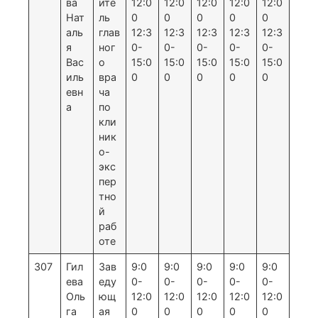
ва
ите
12:0
12:0
12:0
12:0
12:0
Нат
ль
0
0
0
0
0
аль
глав
12:3
12:3
12:3
12:3
12:3
я
ног
0-
0-
0-
0-
0-
Вас
о
15:0
15:0
15:0
15:0
15:0
иль
вра
0
0
0
0
0
евн
ча
а
по
кли
ник
о-
экс
пер
тно
й
раб
оте
307
Гил
Зав
9:0
9:0
9:0
9:0
9:0
ева
еду
0-
0-
0-
0-
0-
Оль
ющ
12:0
12:0
12:0
12:0
12:0
га
ая
0
0
0
0
0