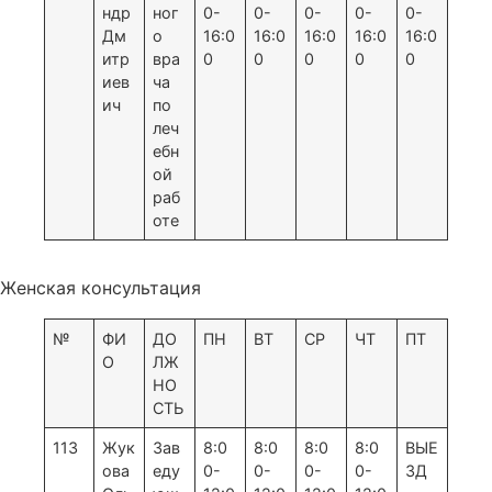
ндр
ног
0-
0-
0-
0-
0-
Дм
о
16:0
16:0
16:0
16:0
16:0
итр
вра
0
0
0
0
0
иев
ча
ич
по
леч
ебн
ой
раб
оте
Женская консультация
№
ФИ
ДО
ПН
ВТ
СР
ЧТ
ПТ
О
ЛЖ
НО
СТЬ
113
Жук
Зав
8:0
8:0
8:0
8:0
ВЫЕ
ова
еду
0-
0-
0-
0-
ЗД