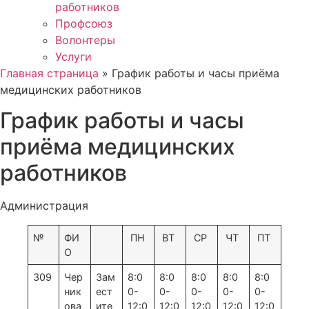
работников
Профсоюз
Волонтеры
Услуги
Главная страница
»
График работы и часы приёма
медицинских работников
График работы и часы
приёма медицинских
работников
Администрация
№
ФИ
ПН
ВТ
СР
ЧТ
ПТ
О
309
Чер
Зам
8:0
8:0
8:0
8:0
8:0
ник
ест
0-
0-
0-
0-
0-
ова
ите
12:0
12:0
12:0
12:0
12:0