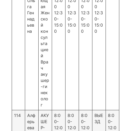
Оль
ющ
12:0
12:0
12:0
12:0
га
ая
0
0
0
0
Ген
Жен
12:3
12:3
12:3
12:3
над
ско
0-
0-
0-
0-
ьев
й
15:0
15:0
15:0
15:0
на
кон
0
0
0
0
сул
ьта
цие
й
Вра
ч
аку
шер
-ги
нек
оло
г
114
Алф
АКУ
8:0
8:0
8:0
ВЫЕ
8:0
ерь
ШЕ
0-
0-
0-
ЗД
0-
ева
Р-
12:0
12:0
12:0
12:0