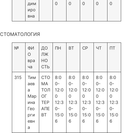
дим
0
0
0
0
0
иро
вна
СТОМАТОЛОГИЯ
№
ФИ
ДО
ПН
ВТ
СР
ЧТ
ПТ
О
ЛЖ
вра
НО
ча
СТЬ
315
Тим
СТО
8:0
8:0
8:0
8:0
8:0
аев
МА
0-
0-
0-
0-
0-
а
ТОЛ
12:0
12:0
12:0
12:0
12:0
Мар
ОГ
0
0
0
0
0
ина
ТЕР
12:3
12:3
12:3
12:3
12:3
Гео
АПЕ
0-
0-
0-
0-
0-
рги
ВТ
15:0
15:0
15:0
15:0
15:0
евн
6
6
6
6
6
а