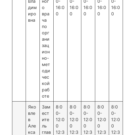
Вла
ног
0-
0-
0-
0-
0-
дим
о
16:0
16:0
16:0
16:0
16:0
иро
вра
0
0
0
0
0
вна
ча
по
орг
ани
зац
ион
но-
мет
оди
чес
кой
раб
оте
Яко
Зам
8:0
8:0
8:0
8:0
8:0
вле
ест
0-
0-
0-
0-
0-
в
ите
12:0
12:0
12:0
12:0
12:0
Але
ль
0
0
0
0
0
кса
глав
12:3
12:3
12:3
12:3
12:3