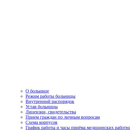
О больнице
Режим работы больницы
Внутренний распорядок
Устав больницы
Лицензии, свидетельства
Прием граждан по личным вопросам
Схема корпусов
График работы и часы приёма медицинских работн