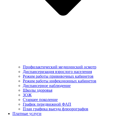
Профилактический медицинский осмотр
Диспансеризация взрослого населения
Режим работы прививочных кабинетов
Режим работы инфекционных кабинетов
Диспансерное наблюдение
Школы здоровья
ЗОЖ
Старшее поколение
График передвижной ФАП
План графика выезда флюорографов
Платные услуги