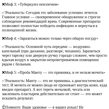
❌Миф 3: «Туберкулез неизлечим»
✅Реальность: Сегодня это заболевание успешно лечится.
Главное условие — своевременное обнаружение и строгое
соблюдение рекомендаций врача. Современные препараты
позволяют полностью победить инфекцию и вернуться к
полноценной жизни.
❌Миф 4: «Заразиться можно только через общую посуду»
✅Реальность: Основной путь передачи — воздушно-
капельный (при дыхании, разговоре, чихании). Заразиться
через тарелку или дверную ручку гораздо сложнее, чем просто
вдыхая воздух в закрытом непроветриваемом помещении
рядом с больным.
❌Миф 5: «Проба Манту — это прививка, и ее нельзя мочить»
✅Реальность: Манту — это не прививка, а диагностический
тест. И мочить ее можно (вода не проникает внутрь кожи, куда
введен препарат). А вот тереть мочалкой, чесать или
заклеивать пластырем действительно не стоит — это может
исказить результат.
☝️Помните: Ваше здоровье — в ваших руках! Не