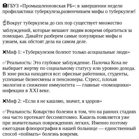
🏥ГБУЗ «Промышленновская РБ»: в завершении недели
профилактики туберкулеза,развенчиваем мифы о туберкулезе!
☝️Вокруг туберкулеза до сих пор существует множество
заблуждений, которые мешают людям вовремя обратиться за
помощью. Давайте разберем самые популярные мифы и
узнаем, как обстоят дела на самом деле.
❌Миф 1: «Туберкулезом болеют только асоциальные люди»
✅Реальность: Это глубокое заблуждение. Палочка Коха не
выбирает жертву по социальному статусу или уровню дохода.
В зоне риска находятся все: офисные работники, студенты,
успешные бизнесмены и пенсионеры. Стресс, плохая
экология и снижение иммунитета — главные «помощники»
инфекции в XXI веке.
❌Миф 2: «Если я не кашляю, значит, я здоров»
✅Реальность: Коварство болезни в том, что на ранних стадиях
она часто протекает бессимптомно. Кашель появляется уже
при значительных повреждениях легких. Именно поэтому
ежегодная флюорография в нашей больнице — единственный
способ «поймать» болезнь вовремя.