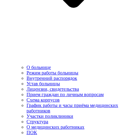
О больнице
Режим работы больницы
Внутренний распорядок
Устав больницы
Лицензии, свидетельства
Прием граждан по личным вопросам
Схема корпусов
График работы и часы приёма медицинских
работников
Участки поликлиники
Структура
О медицинских работниках
ПОК